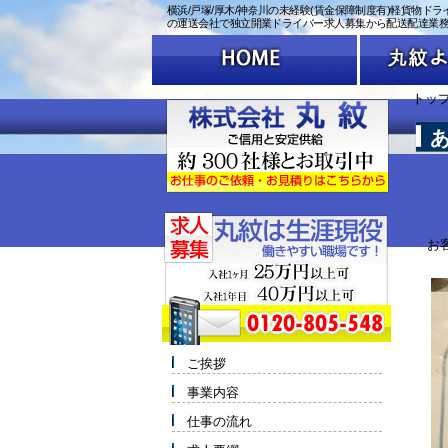
横浜/戸塚/厚木/神奈川の未経験(賃金保障制度有)軽貨物ドライ
の運送会社で独立開業ドライバー求人募集から配送配達業
トッ
お
ご挨拶
事業内容
仕事の流れ