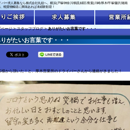
バー求人募集なら株式会社丸紋へ。横浜(戸塚/神奈川/鶴見/緑区/青葉)川崎/厚木/平塚/藤沢/湘南
務、軽貨物輸送に興味あれば未経験歓迎！
プページ
>
スタッフブログ
>
ありがたいお言葉です・・・
ありがたいお言葉です・・・
客様から頂いた！と、厚木営業所のドライバーさんから連絡がきました！