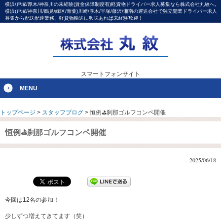
横浜/戸塚/厚木/神奈川の未経験(賃金保障制度有)軽貨物ドライバー求人募集なら株式会社丸紋へ。
横浜(戸塚/神奈川/鶴見/緑区/青葉)川崎/厚木/平塚/藤沢/湘南の運送会社で独立開業ドライバー求人
募集から配送配達業務、軽貨物輸送に興味あれば未経験歓迎！
スマートフォンサイト
MENU
トップページ
>
スタッフブログ
>
恒例⛳刹那ゴルフコンペ開催
恒例⛳刹那ゴルフコンペ開催
2025/06/18
今回は12名の参加！
少しずつ増えてきてます（笑）