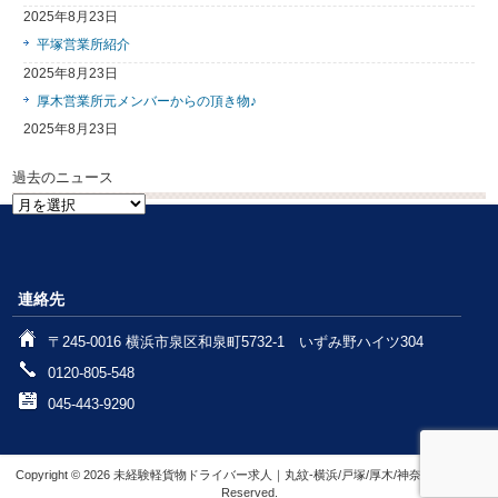
2025年8月23日
平塚営業所紹介
2025年8月23日
厚木営業所元メンバーからの頂き物♪
2025年8月23日
過去のニュース
過
去
の
ニ
ュ
連絡先
ー
ス
〒245-0016 横浜市泉区和泉町5732-1 いずみ野ハイツ304
0120-805-548
045-443-9290
Copyright © 2026 未経験軽貨物ドライバー求人｜丸紋-横浜/戸塚/厚木/神奈川 All rights
Reserved.