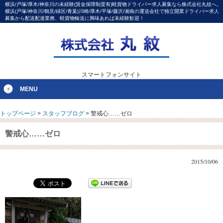
横浜/戸塚/厚木/神奈川の未経験(賃金保障制度有)軽貨物ドライバー求人募集なら株式会社丸紋へ。
横浜(戸塚/神奈川/鶴見/緑区/青葉)川崎/厚木/平塚/藤沢/湘南の運送会社で独立開業ドライバー求人
募集から配送配達業務、軽貨物輸送に興味あれば未経験歓迎！
スマートフォンサイト
MENU
トップページ
>
スタッフブログ
>
警戒心……ゼロ
警戒心……ゼロ
2015/10/06