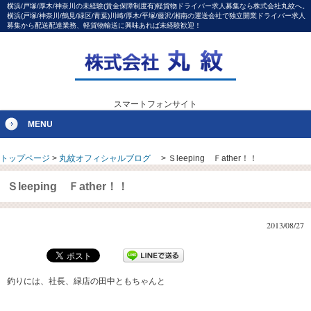
横浜/戸塚/厚木/神奈川の未経験(賃金保障制度有)軽貨物ドライバー求人募集なら株式会社丸紋へ。
横浜(戸塚/神奈川/鶴見/緑区/青葉)川崎/厚木/平塚/藤沢/湘南の運送会社で独立開業ドライバー求人
募集から配送配達業務、軽貨物輸送に興味あれば未経験歓迎！
スマートフォンサイト
MENU
トップページ
>
丸紋オフィシャルブログ
>
Ｓleeping Ｆather！！
Ｓleeping Ｆather！！
2013/08/27
釣りには、社長、緑店の田中ともちゃんと