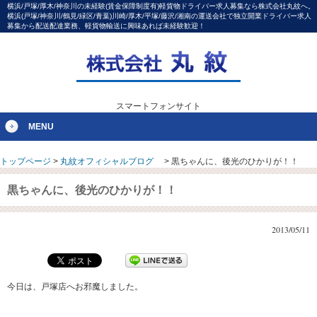
横浜/戸塚/厚木/神奈川の未経験(賃金保障制度有)軽貨物ドライバー求人募集なら株式会社丸紋へ。
横浜(戸塚/神奈川/鶴見/緑区/青葉)川崎/厚木/平塚/藤沢/湘南の運送会社で独立開業ドライバー求人
募集から配送配達業務、軽貨物輸送に興味あれば未経験歓迎！
スマートフォンサイト
MENU
トップページ
>
丸紋オフィシャルブログ
>
黒ちゃんに、後光のひかりが！！
黒ちゃんに、後光のひかりが！！
2013/05/11
今日は、戸塚店へお邪魔しました。