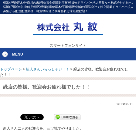
横浜/戸塚/厚木/神奈川の未経験(賃金保障制度有)軽貨物ドライバー求人募集なら株式会社丸紋へ。
横浜(戸塚/神奈川/鶴見/緑区/青葉)川崎/厚木/平塚/藤沢/湘南の運送会社で独立開業ドライバー求人
募集から配送配達業務、軽貨物輸送に興味あれば未経験歓迎！
スマートフォンサイト
MENU
トップページ
>
新人さんいらっしゃい！！
>
緑店の皆様、歓迎会お疲れ様でし
た！！
緑店の皆様、歓迎会お疲れ様でした！！
2013/03/11
新人さん二人の歓迎会を、三ツ境でやりました。