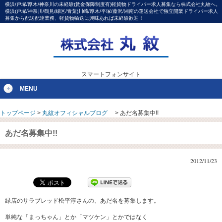
横浜/戸塚/厚木/神奈川の未経験(賃金保障制度有)軽貨物ドライバー求人募集なら株式会社丸紋へ。
横浜(戸塚/神奈川/鶴見/緑区/青葉)川崎/厚木/平塚/藤沢/湘南の運送会社で独立開業ドライバー求人
募集から配送配達業務、軽貨物輸送に興味あれば未経験歓迎！
スマートフォンサイト
MENU
トップページ
>
丸紋オフィシャルブログ
>
あだ名募集中!!
あだ名募集中!!
2012/11/23
緑店のサラブレッド松平淳さんの、あだ名を募集します。
単純な「まっちゃん」とか「マツケン」とかではなく